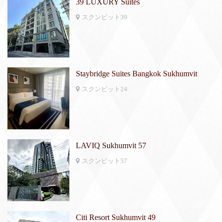
39 LUXURY Suites
スクンビット39
Staybridge Suites Bangkok Sukhumvit
スクンビット24
LAVIQ Sukhumvit 57
スクンビット57
Citi Resort Sukhumvit 49