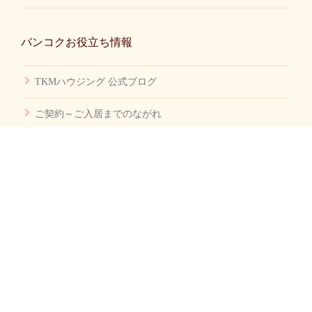
バンコクお役立ち情報
TKMハウジング 公式ブログ
ご契約～ご入居までのながれ
バンコク賃貸不動産 Q&A
バンコク生活 Q&A
バンコク幼稚園情報
TKMハウジング Facebookページ
会社案内