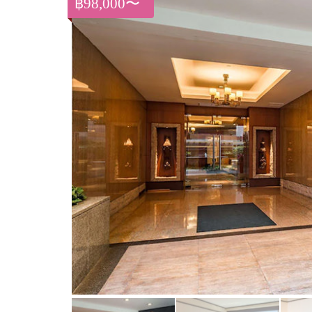
฿98,000〜