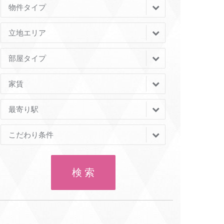
物件タイプ
立地エリア
部屋タイプ
家賃
最寄り駅
こだわり条件
検 索