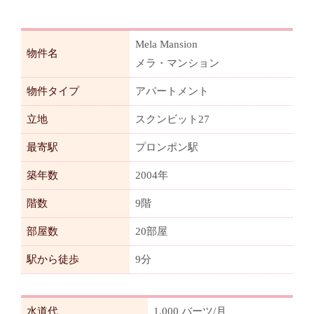
Mela Mansion
物件名
メラ・マンション
物件タイプ
アパートメント
立地
スクンビット27
最寄駅
プロンポン駅
築年数
2004年
階数
9階
部屋数
20部屋
駅から徒歩
9分
水道代
1,000 バーツ/月