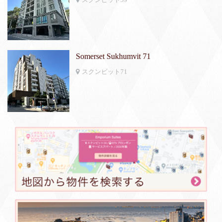
Somerset Sukhumvit 71
スクンビット71