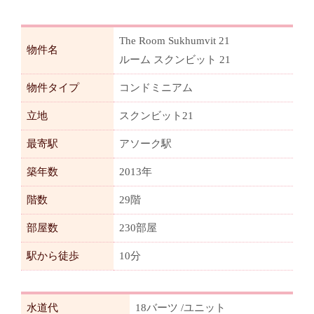
The Room Sukhumvit 21
物件名
ルーム スクンビット 21
物件タイプ
コンドミニアム
立地
スクンビット21
最寄駅
アソーク駅
築年数
2013年
階数
29階
部屋数
230部屋
駅から徒歩
10分
水道代
18バーツ /ユニット