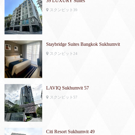
39 LUXURY Suites
スクンビット39
Staybridge Suites Bangkok Sukhumvit
スクンビット24
LAVIQ Sukhumvit 57
スクンビット57
Citi Resort Sukhumvit 49