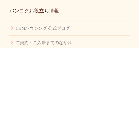
バンコクお役立ち情報
TKMハウジング 公式ブログ
ご契約～ご入居までのながれ
バンコク賃貸不動産 Q&A
バンコク生活 Q&A
バンコク幼稚園情報
TKMハウジング Facebookページ
会社案内