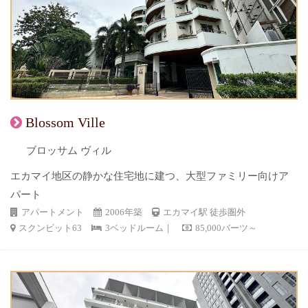
Blossom Ville
ブロッサム ヴィル
エカマイ地区の静かな住宅地に建つ、大型ファミリー向けア
パート
アパートメント
2006年築
エカマイ駅 徒歩圏外
スクンビット63
3ベッドルーム｜
85,000バーツ～