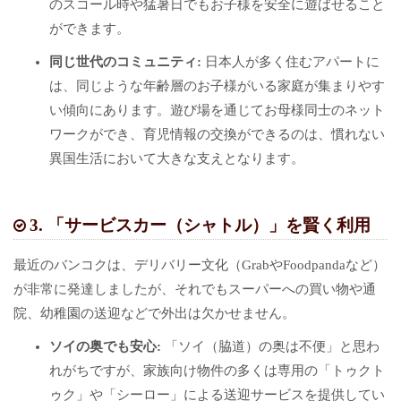
のスコール時や猛暑日でもお子様を安全に遊ばせること
ができます。
同じ世代のコミュニティ:
日本人が多く住むアパートに
は、同じような年齢層のお子様がいる家庭が集まりやす
い傾向にあります。遊び場を通じてお母様同士のネット
ワークができ、育児情報の交換ができるのは、慣れない
異国生活において大きな支えとなります。
3. 「サービスカー（シャトル）」を賢く利用
最近のバンコクは、デリバリー文化（GrabやFoodpandaなど）
が非常に発達しましたが、それでもスーパーへの買い物や通
院、幼稚園の送迎などで外出は欠かせません。
ソイの奥でも安心:
「ソイ（脇道）の奥は不便」と思わ
れがちですが、家族向け物件の多くは専用の「トゥクト
ゥク」や「シーロー」による送迎サービスを提供してい