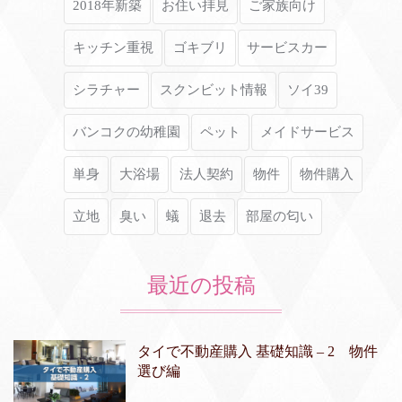
2018年新築
お住い拝見
ご家族向け
キッチン重視
ゴキブリ
サービスカー
シラチャー
スクンビット情報
ソイ39
バンコクの幼稚園
ペット
メイドサービス
単身
大浴場
法人契約
物件
物件購入
立地
臭い
蟻
退去
部屋の匂い
最近の投稿
タイで不動産購入 基礎知識 – 2 物件
選び編